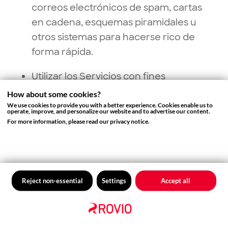
correos electrónicos de spam, cartas
en cadena, esquemas piramidales u
otros sistemas para hacerse rico de
forma rápida.
Utilizar los Servicios con fines
fraudulentos o abusivos, incluidos,
How about some cookies?
entre otros, el uso de los Servicios
We use cookies to provide you with a better experience. Cookies enable us to
operate, improve, and personalize our website and to advertise our content.
para hacerse pasar por otra persona
For more information, please read our privacy notice.
o entidad, o para tergiversar de
cualquier otro modo su vinculación
con una persona, entidad o con los
Servicios.
Reject non-essential
Settings
Accept all
Interrumpir, interferir o perjudicar de
alguna otra manera el transcurso